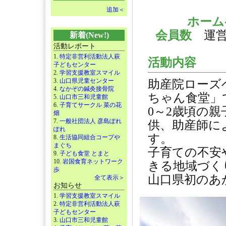
追加＜
ホー
会員数
運
新着(New!)
活動レポート
1.
特定非営利活動法人萩
活動内容
子どもセンター
2.
学習支援教室スマイル
3.
山口県児童センター
助産院ローズ
4.
なかぞの鍼灸接骨院
ちゃん食堂」
5.
山口市三和児童館
6.
子育てサークル 菜の花
0～2歳頃の
畑
7.
一般社団法人 彦島ぽれ
供、助産師に
ぽれ
す。
8.
生活協同組合コープや
まぐち
子育ての不安
9.
子ども食堂 とまと
10.
岩国食育ネットワーク
きる地域づく
歩
山口県初のあ
全て表示＞
お知らせ
1.
学習支援教室スマイル
2.
特定非営利活動法人萩
子どもセンター
3.
山口市三和児童館