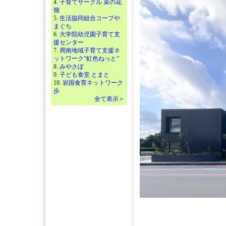
4.
子育てサークル 菜の花
畑
5.
生活協同組合コープや
まぐち
6.
大学院幼児園子育て支
援センター
7.
周南地域子育て支援ネ
ットワーク”虹色ねっと”
8.
みやさぽ
9.
子ども食堂 とまと
10.
岩国食育ネットワーク
歩
全て表示＞