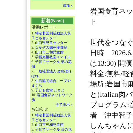
追加＜
岩国食育ネ
ト
新着(New!)
活動レポート
1.
特定非営利活動法人萩
子どもセンター
世代をつな
2.
山口県児童センター
3.
なかぞの鍼灸接骨院
日時 2026.
4.
山口市三和児童館
5.
学習支援教室スマイル
は13:30) 開演1
6.
子育てサークル 菜の花
畑
7.
一般社団法人 彦島ぽれ
料金:無料/軽
ぽれ
8.
生活協同組合コープや
場所:岩国市
まぐち
9.
子ども食堂 とまと
と(Italia
10.
岩国食育ネットワーク
歩
プログラム:
全て表示＞
お知らせ
者 沖中智
1.
特定非営利活動法人萩
子どもセンター
しんちゃん
2.
山口市三和児童館
3.
子育てサークル 菜の花