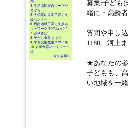
畑
募集:子ども
4.
生活協同組合コープや
まぐち
緒に・高齢者
5.
大学院幼児園子育て支
援センター
6.
周南地域子育て支援ネ
ットワーク”虹色ねっと”
質問や申し込みは0
7.
みやさぽ
8.
子ども食堂 とまと
1180 河上
9.
学習支援教室スマイル
10.
岩国食育ネットワーク
歩
全て表示＞
★あなたの
子どもも、
い地域を一