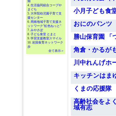
畑
4.
生活協同組合コープや
まぐち
小月子ども食堂
5.
大学院幼児園子育て支
援センター
6.
周南地域子育て支援ネ
おにのパンツ
ットワーク”虹色ねっと”
7.
みやさぽ
8.
子ども食堂 とまと
勝山保育園 「
9.
学習支援教室スマイル
10.
岩国食育ネットワーク
歩
角倉・かるが
全て表示＞
川中れんげホ
キッチンはま
くまの応援隊
高齢社会をよ
域有志