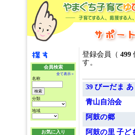
登録会員（
499
す。
会員検索
全て表示＞
名称
39 びーだま
分類
青山自治会
地域
阿鼓の郷
阿鼓の里 子ど
お気に入り